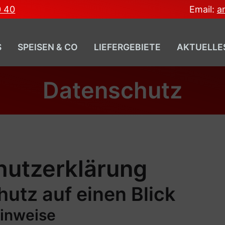
0 40
Email:
a
S
SPEISEN & CO
LIEFERGEBIETE
AKTUELLE
Datenschutz
utz­erklärung
hutz auf einen Blick
inweise