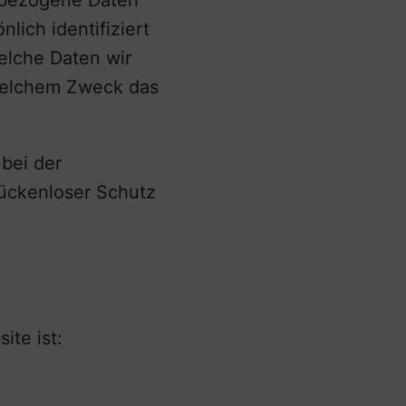
nbezogene Daten
ich identifiziert
elche Daten wir
 welchem Zweck das
 bei der
lückenloser Schutz
ite ist: