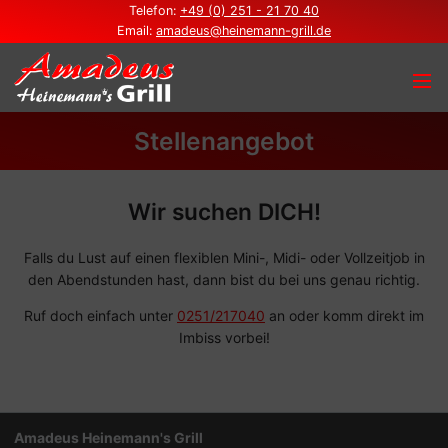
Telefon:
+49 (0) 251 - 21 70 40
Email:
amadeus@heinemann-grill.de
Stellenangebot
Wir suchen DICH!
Falls du Lust auf einen flexiblen Mini-, Midi- oder Vollzeitjob in
den Abendstunden hast, dann bist du bei uns genau richtig.
Ruf doch einfach unter
0251/217040
an oder komm direkt im
Imbiss vorbei!
Amadeus Heinemann's Grill