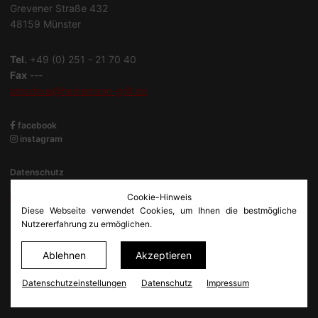
Grevener Straße 432
48159 Münster
Tel.
+49 (0) 251 - 21 70 40
Fax
---
amadeus@heinemann-grill.de
facebook
instagram
Datenschutz
Impressum
Cookie-Hinweis
Datenschutz­einstellungen
Diese Webseite verwendet Cookies, um Ihnen die bestmögliche
Nutzererfahrung zu ermöglichen.
© Netkonzept Online
Ablehnen
Akzeptieren
Datenschutz­einstellungen
Datenschutz
Impressum